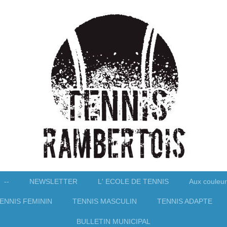
--
NEWSLETTER
L' ECOLE DE TENNIS
Aux couleur
ENNIS FEMININ
TENNIS MASCULIN
TENNIS ADAPTE
BULLETIN MUNICIPAL