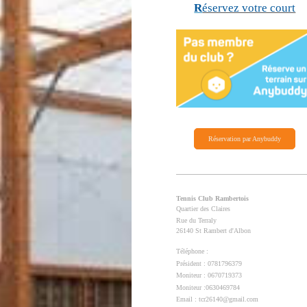
R
éservez votre court
Réservation par Anybuddy
Tennis Club Rambertois
Quartier des Claires
Rue du Terraly
26140 St Rambert d'Albon
Téléphone :
Président : 0781796379
Moniteur : 0670719373
Moniteur :0630469784
Email : tcr26140@gmail.com