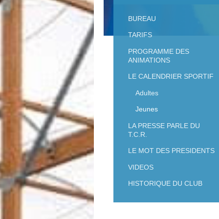
BUREAU
TARIFS
PROGRAMME DES
ANIMATIONS
LE CALENDRIER SPORTIF
Adultes
Jeunes
LA PRESSE PARLE DU
T.C.R.
LE MOT DES PRESIDENTS
VIDEOS
HISTORIQUE DU CLUB