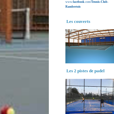
www.
facebook
.com/
Tennis-Club
-
Rambertois
Les couverts
Les 2 pistes de padel