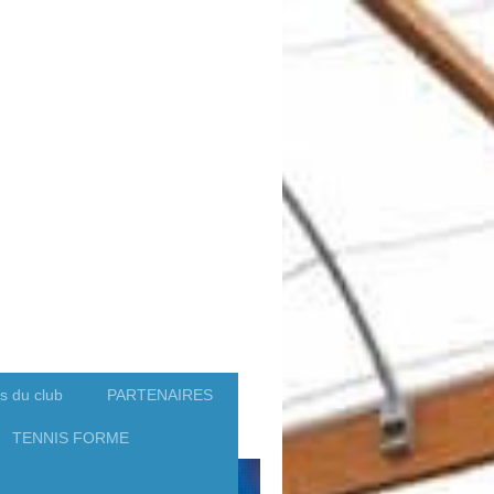
s du club
PARTENAIRES
TENNIS FORME