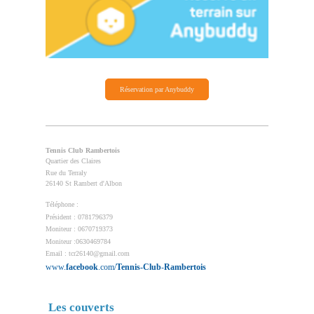
Réservation par Anybuddy
Tennis Club Rambertois
Quartier des Claires
Rue du Terraly
26140 St Rambert d'Albon
Téléphone :
Président : 0781796379
Moniteur : 0670719373
Moniteur :0630469784
Email : tcr26140@gmail.com
www.
facebook
.com/
Tennis-Club
-
Rambertois
Les couverts