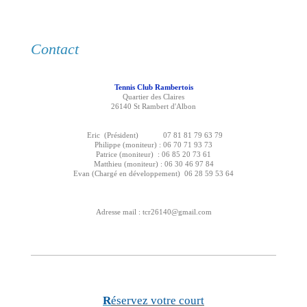
Contact
Tennis Club Rambertois
Quartier des Claires
26140 St Rambert d'Albon
Eric (Président) 07 81 81 79 63 79
Philippe (moniteur) : 06 70 71 93 73
Patrice (moniteur) : 06 85 20 73 61
Matthieu (moniteur) : 06 30 46 97 84
Evan (Chargé en développement) 06 28 59 53 64
Adresse mail : tcr26140@gmail.com
R
éservez votre court