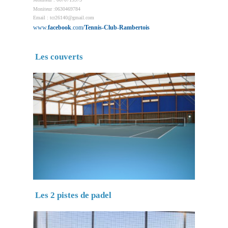
Moniteur :0630469784
Email : tcr26140@gmail.com
www.
facebook
.com/
Tennis-Club
-
Rambertois
Les couverts
Les 2 pistes de padel