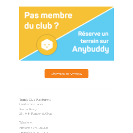
Réservation par Anybuddy
Tennis Club Rambertois
Quartier des Claires
Rue du Terraly
26140 St Rambert d'Albon
Téléphone :
Président : 0781796379
Moniteur : 0670719373